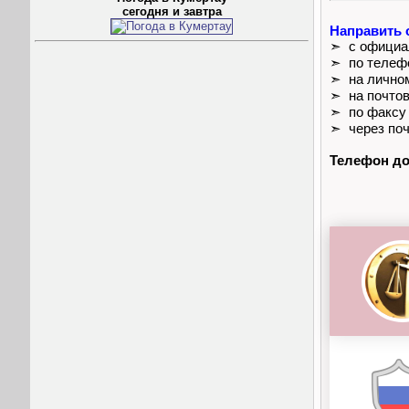
сегодня и завтра
Направить 
➣ с официал
➣ по телеф
➣ на лично
➣ на почто
➣ по факсу
➣ через поч
Телефон до