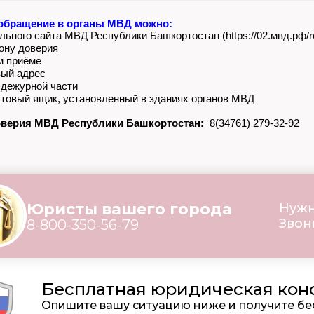
обращение в органы МВД можно:
ьного сайта МВД Республики Башкортостан (https://02.мвд.рф/r
ону доверия
м приёме
вый адрес
 дежурной части
товый ящик, установленный в зданиях органов МВД
верия МВД Республики Башкортостан:
8(34761) 279-32-92