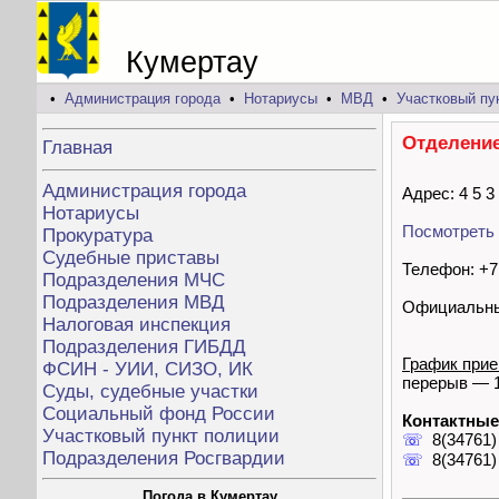
Кумертау
•
Администрация города
•
Нотариусы
•
МВД
•
Участковый пу
Отделение
Главная
Администрация города
Адрес: 4 5 3
Нотариусы
Посмотреть 
Прокуратура
Судебные приставы
Телефон: +7 
Подразделения МЧС
Подразделения МВД
Официальны
Налоговая инспекция
Подразделения ГИБДД
График прие
ФСИН - УИИ, СИЗО, ИК
перерыв — 1
Суды, судебные участки
Социальный фонд России
Контактные
Участковый пункт полиции
☏
8(34761)
Подразделения Росгвардии
☏
8(34761)
Погода в Кумертау