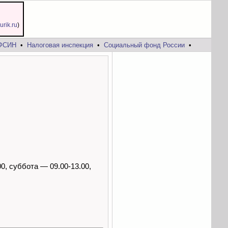
jurik.ru
)
ФСИН
•
Налоговая инспекция
•
Социальный фонд России
•
0, суббота — 09.00-13.00,