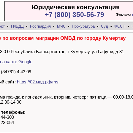
Юридическая консультация
+7 (800) 350-56-79
(Реклама
нкт
•
ГИБДД
•
Росгвардия
•
МЧС
•
Прокуратура
•
Суд
•
ФССП
•
 по вопросам миграции ОМВД по городу Кумертау
 3 0 0 Республика Башкортостан, г Кумертау, ул Гафури, д 31
на карте Google
(34761) 4 43 09
й сайт:
https://02.мвд.рф/ms
ма граждан:
понедельник, вторник, четверг, пятница — 09.00-18.0
2.30-14.00
 телефоны:
 44-309
 23-054