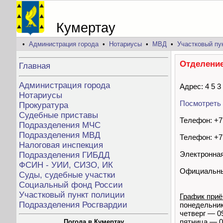
Кумертау
•
Администрация города
•
Нотариусы
•
МВД
•
Участковый пу
Отделение
Главная
Администрация города
Адрес: 4 5 3
Нотариусы
Посмотреть 
Прокуратура
Судебные приставы
Телефон: +7 
Подразделения МЧС
Подразделения МВД
Телефон: +7 
Налоговая инспекция
Электронная
Подразделения ГИБДД
ФСИН - УИИ, СИЗО, ИК
Официальны
Суды, судебные участки
Социальный фонд России
Участковый пункт полиции
График приё
Подразделения Росгвардии
понедельник
четверг — 09
пятница — 0
Погода в Кумертау