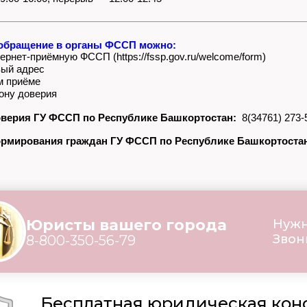
обращение в органы ФССП можно:
ернет-приёмную ФССП (https://fssp.gov.ru/welcome/form)
вый адрес
м приёме
ону доверия
верия ГУ ФССП по Республике Башкортостан:
8(34761) 273-
рмирования граждан ГУ ФССП по Республике Башкортоста