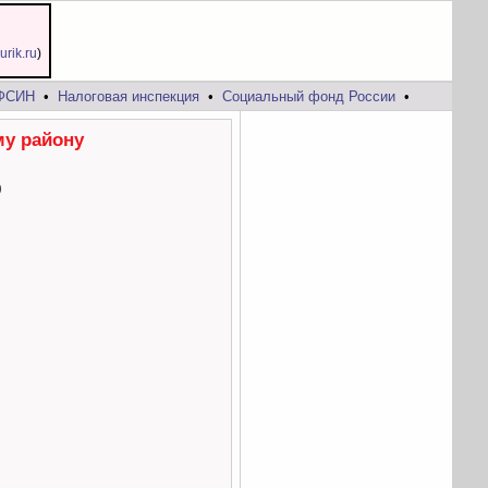
jurik.ru
)
ФСИН
•
Налоговая инспекция
•
Социальный фонд России
•
му району
0