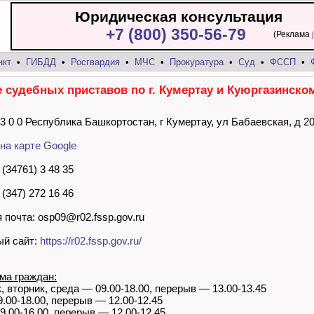
Юридическая консультация
+7 (800) 350-56-79
(Реклама
нкт
•
ГИБДД
•
Росгвардия
•
МЧС
•
Прокуратура
•
Суд
•
ФССП
•
 судебных приставов по г. Кумертау и Куюргазинско
 3 0 0 Республика Башкортостан, г Кумертау, ул Бабаевская, д 2
на карте Google
(34761) 3 48 35
(347) 272 16 46
 почта: osp09@r02.fssp.gov.ru
й сайт:
https://r02.fssp.gov.ru/
ма граждан:
, вторник, среда — 09.00-18.00, перерыв — 13.00-13.45
.00-18.00, перерыв — 12.00-12.45
9.00-16.00, перерыв — 12.00-12.45