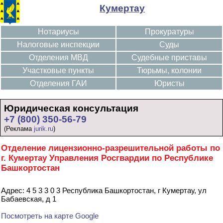
Кумертау
Нотариусы
Прокуратуры
Налоговые инспекции
Суды
Отделения МВД
Судебные приставы
Участковые пункты
Тюрьмы, колонии
Отделения ГАИ
Юристы
Юридическая консультация
+7 (800) 350-56-79
(Реклама
jurik.ru
)
Отделение лицензионно-разрешительной работы по
г. Кумертау Управления Росгвардии по Республике
Башкортостан
Адрес: 4 5 3 3 0 3 Республика Башкортостан, г Кумертау, ул
Бабаевская, д 1
Посмотреть на карте Google