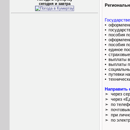
сегодня и завтра
Региональн
Государстве
• оформле
• государст
• пособия п
• оформлени
• пособия п
• единое по
• страховые
• выплаты 
• выплаты п
• социальны
• путевки н
• техническ
Направить 
➣ через сер
➣ через «Ед
➣ по телефо
➣ почтовым
➣ при личн
➣ по электр