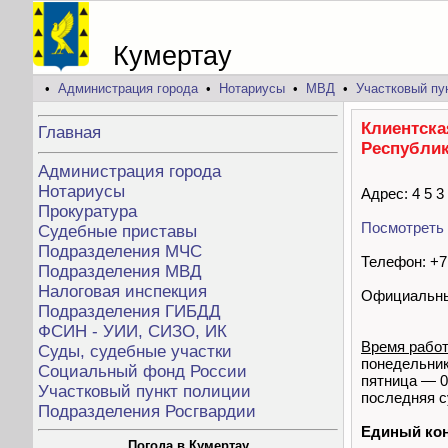
Кумертау
•
Администрация города
•
Нотариусы
•
МВД
•
Участковый пу
Клиентска
Главная
Республик
Администрация города
Нотариусы
Адрес: 4 5 3
Прокуратура
Посмотреть 
Судебные приставы
Подразделения МЧС
Телефон: +7 
Подразделения МВД
Налоговая инспекция
Официальны
Подразделения ГИБДД
ФСИН - УИИ, СИЗО, ИК
Время рабо
Суды, судебные участки
понедельник,
Социальный фонд России
пятница — 0
Участковый пункт полиции
последняя с
Подразделения Росгвардии
Единый кон
Погода в Кумертау