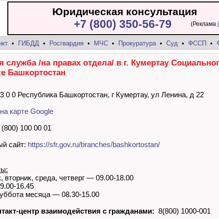
Юридическая консультация
+7 (800) 350-56-79
(Реклама
нкт
•
ГИБДД
•
Росгвардия
•
МЧС
•
Прокуратура
•
Суд
•
ФССП
•
я служба /на правах отдела/ в г. Кумертау Социально
е Башкортостан
 3 0 0 Республика Башкортостан, г Кумертау, ул Ленина, д 22
на карте Google
(800) 100 00 01
й сайт:
https://sfr.gov.ru/branches/bashkortostan/
ты:
 вторник, среда, четверг — 09.00-18.00
9.00-16.45
уббота месяца — 08.30-15.00
такт-центр взаимодействия с гражданами:
8(800) 1000-001