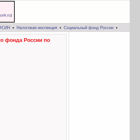
jurik.ru
)
ФСИН
•
Налоговая инспекция
•
Социальный фонд России
•
го фонда России по