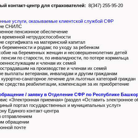
ый контакт-центр для страхователей:
8(347) 255-95-20
нные услуги, оказываемые клиентской службой СФР
ние СНИЛС
венное пенсионное обеспечение
о временной нетрудоспособности
е сертификата на материнский капитал
о беременности и родам; по уходу за ребенком
собие на беременных женщин и несовершеннолетних детей
 пенсии по старости, по инвалидности, по потере кормильца
военнослужащим и членам их семей
острадавшим на производстве и членам их семей
е выплаты ветеранам, инвалидам и другим гражданам
а курортно-санаторное лечение для льготных категорий граждан
ие средства реабилитации, компенсация за их приобретение
обращение / заявку в Отделение СФР по Республике Башко
вис «Электронная приемная» (раздел «Оставить электронное 
иный портал государственных и муниципальных услуг»
ну Единого контакт-центра
 отправлением
ом обращении
онной почте